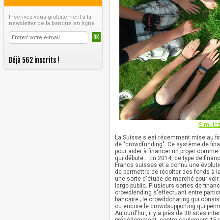
Inscrivez-vous gratuitement à la
newsletter de la banque en ligne
Déjà 562 inscrits !
|Simulez
La Suisse s'est récemment mise au fi
de "crowdfunding". Ce système de fina
pour aider à financer un projet comme u
qui débute... En 2014, ce type de fina
Francs suisses et a connu une évoluti
de permettre de récolter des fonds à l
une sorte d'étude de marché pour voir s
large public. Plusieurs sortes de financ
crowdlending s'effectuant entre partic
bancaire ; le crowddonating qui consiste
ou encore le crowdsupporting qui perme
Aujourd'hui, il y a près de 30 sites 