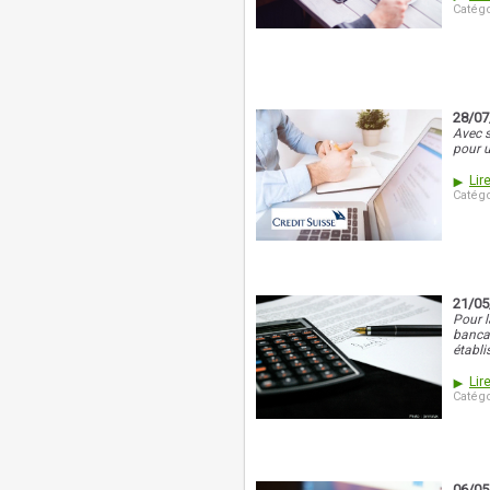
Catégo
28/07
Avec s
pour u
Lire
Catégo
21/05
Pour l
bancai
établi
Lire
Catégo
06/05