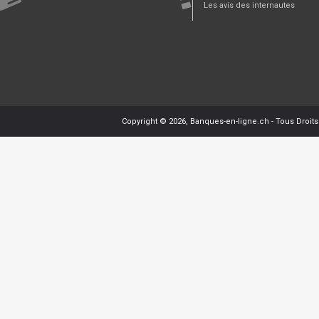
Les avis des internautes
Copyright © 2026,
Banques-en-ligne.ch
- Tous Droit