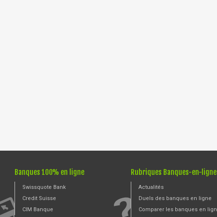
Banques 100% en ligne
Rubriques Banques-en-ligne
Swissquote Bank
Actualités
Credit Suisse
Duels des banques en ligne
CIM Banque
Comparer les banques en lig