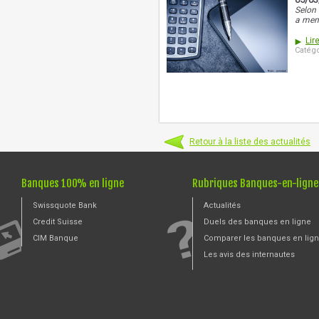
Selon 
a men
Lire
Catégo
Retour à la liste des actualités
Banques 100% en ligne
Rubriques Banques-en-ligne
Swissquote Bank
Actualités
Credit Suisse
Duels des banques en ligne
CIM Banque
Comparer les banques en lig
Les avis des internautes