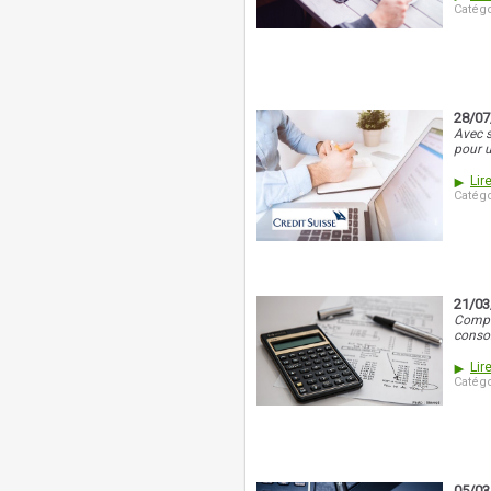
Catégo
28/07
Avec s
pour u
Lire
Catégo
21/03
Comple
conso
Lire
Catégo
05/03