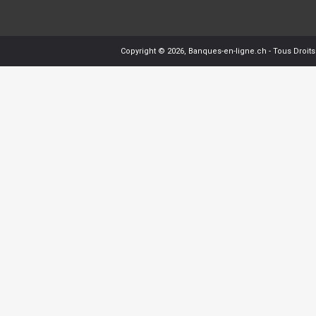
Copyright © 2026,
Banques-en-ligne.ch
- Tous Droit