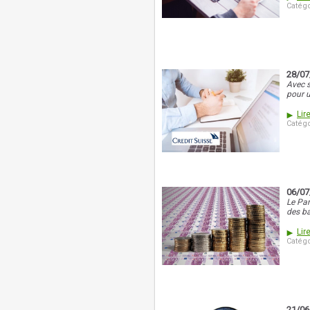
Catégo
28/07
Avec s
pour u
Lire
Catégo
06/07
Le Par
des ba
Lire
Catégo
21/06