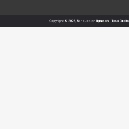
Copyright © 2026,
Banques-en-ligne.ch
- Tous Droit